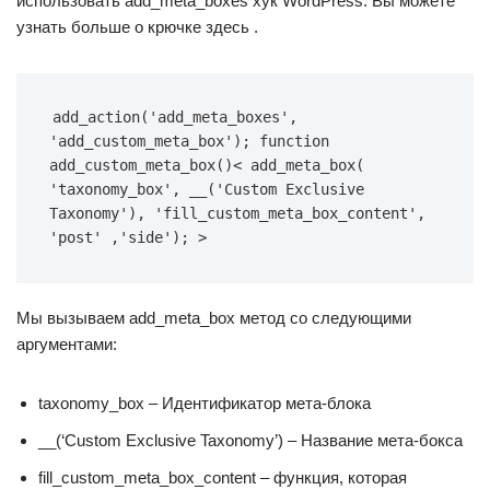
использовать add_meta_boxes хук WordPress. Вы можете
узнать больше о крючке здесь .
add_action(
'add_meta_boxes'
, 
'add_custom_meta_box'
); 
function
add_custom_meta_box
()
< add_meta_box( 
'taxonomy_box'
, __(
'Custom Exclusive 
Taxonomy'
), 
'fill_custom_meta_box_content'
, 
'post'
 ,
'side'
); >
Мы вызываем add_meta_box метод со следующими
аргументами:
taxonomy_box – Идентификатор мета-блока
__(‘Custom Exclusive Taxonomy’) – Название мета-бокса
fill_custom_meta_box_content – функция, которая