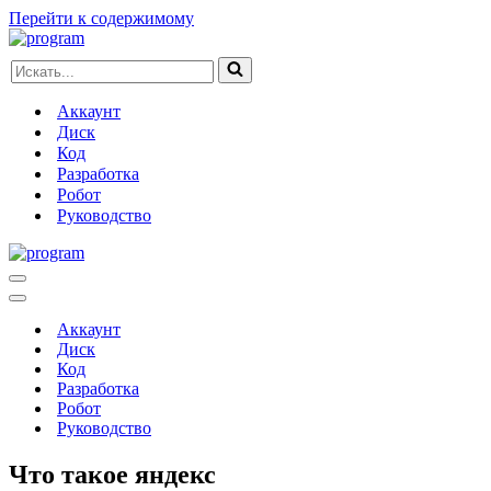
Перейти к содержимому
Искать...
Аккаунт
Диск
Код
Разработка
Робот
Руководство
Меню
навигации
Меню
навигации
Аккаунт
Диск
Код
Разработка
Робот
Руководство
Что такое яндекс