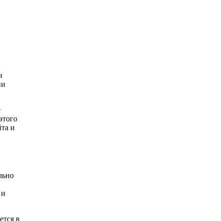
и
ии
е
этого
йта и
льно
 и
ется в