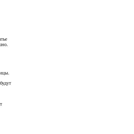
атье
шно.
ницы.
 будут
т