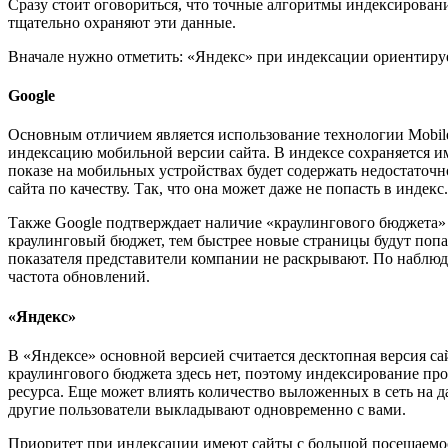
Сразу стоит оговориться, что точные алгоритмы индексирова
тщательно охраняют эти данные.
Вначале нужно отметить: «Яндекс» при индексации ориентируется
Google
Основным отличием является использование технологии Mobile-
индексацию мобильной версии сайта. В индексе сохраняется им
показе на мобильных устройствах будет содержать недостато
сайта по качеству. Так, что она может даже не попасть в индекс.
Также Google подтверждает наличие «краулингового бюджета»
краулинговый бюджет, тем быстрее новые страницы будут попад
показателя представители компании не раскрывают. По наблюд
частота обновлений.
«Яндекс»
В «Яндексе» основной версией считается десктопная версия са
краулингового бюджета здесь нет, поэтому индексирование про
ресурса. Еще может влиять количество выложенных в сеть на 
другие пользователи выкладывают одновременно с вами.
Приоритет при индексации имеют сайты с большой посещаемос