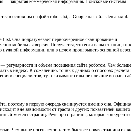
ния — закрытая коммерческая информация. Поисковые системы
 в основном на файл robots.txt, а Google на файл sitemap.xml.
first. Она подразумевает первоочередное сканирование и
енно мобильная версия. Получается, что если ваша страница пр
чно нужной информации или в целом проигрывать основной верс
 — регулярности и объема посещения сайта роботом. Чем больш
ать в индекс. К сожалению, точных данных о способах расчета 
ениям специалистов, тут оказывают сильное влияние возраст са
йта, поэтому в первую очередь сканируется именно она. Официа
исходит вне зависимости от траста и других показателей вашего
данный момент страниц. Речь про страницы, которые конкуренты
тью. Чем выше посещаемость, тем быстрее новая страница окаж