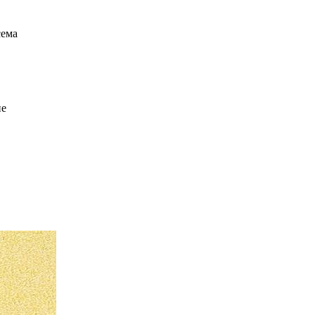
сема
ие