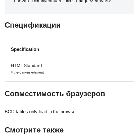
canvas
id
=
"
mycanvas
"
moz-opaque
>
canvas
>
Спецификации
Specification
HTML Standard
# the-canvas-element
Совместимость браузеров
BCD tables only load in the browser
Смотрите также