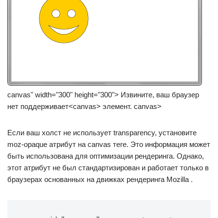
canvas
"
width
=
"
300
"
height
=
"
300
"
>
Извините, ваш браузер
нет поддерживает
<
canvas
>
элемент.
canvas
>
Если ваш холст не использует transparency, установите
moz-opaque атрибут на canvas теге. Это информация может
быть использована для оптимизации рендеринга. Однако,
этот атрибут не был стандартизирован и работает только в
браузерах основанных на движках рендеринга Mozilla .