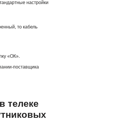
стандартные настройки
енный, то кабель
пку «ОК».
мпании-поставщика
в телеке
утниковых