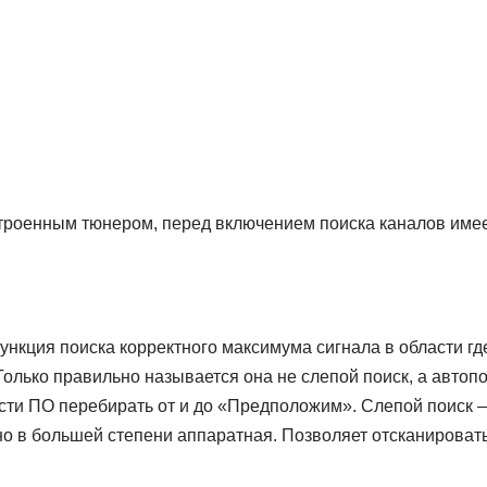
строенным тюнером, перед включением поиска каналов имеет
ункция поиска корректного максимума сигнала в области где
олько правильно называется она не слепой поиск, а автоп
сти ПО перебирать от и до «Предположим». Слепой поиск 
о в большей степени аппаратная. Позволяет отсканировать 