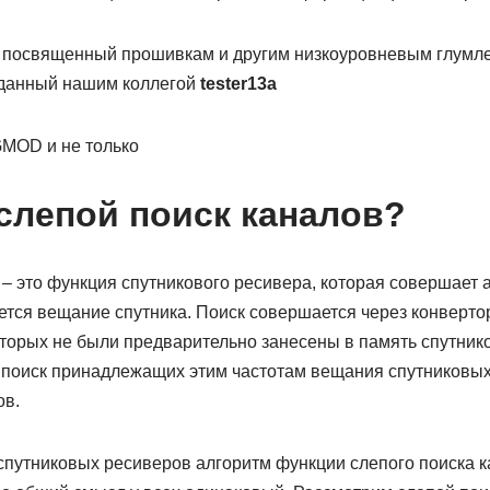
 посвященный прошивкам и другим низкоуровневым глумл
зданный нашим коллегой
tester13a
MOD и не только
 слепой поиск каналов?
– это функция спутникового ресивера, которая совершает 
дется вещание спутника. Поиск совершается через конверто
торых не были предварительно занесены в память спутнико
 поиск принадлежащих этим частотам вещания спутниковы
ов.
спутниковых ресиверов алгоритм функции слепого поиска 