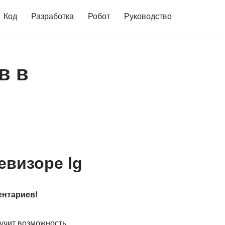
Код
Разработка
Робот
Руководство
в в
евизоре lg
ентариев!
лучит возможность