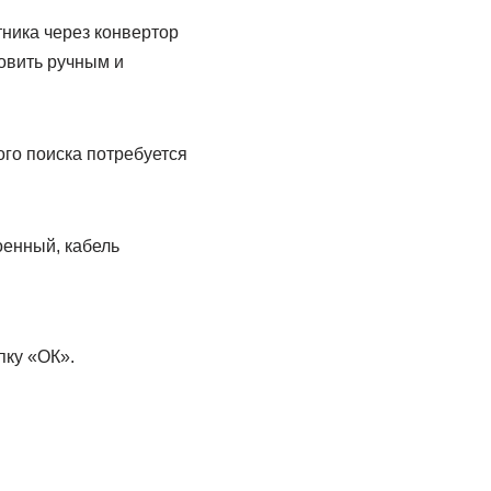
тника через конвертор
новить ручным и
го поиска потребуется
оенный, кабель
пку «ОК».