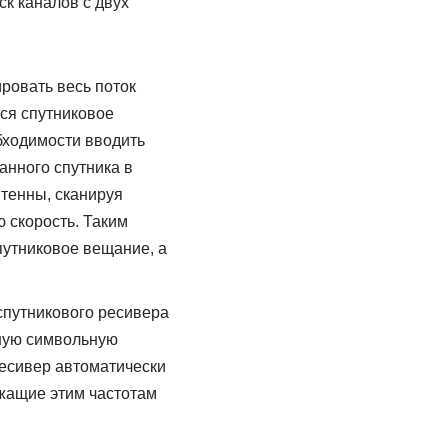
к каналов с двух
ровать весь поток
тся спутниковое
бходимости вводить
анного спутника в
нтенны, сканируя
 скорость. Таким
путниковое вещание, а
спутникового ресивера
чную символьную
 ресивер автоматически
ежащие этим частотам