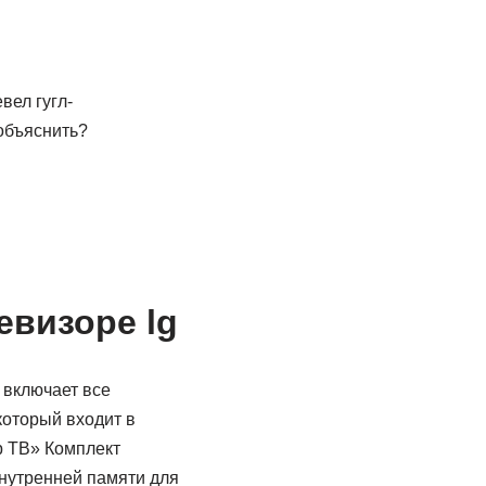
вел гугл-
объяснить?
евизоре lg
 включает все
который входит в
р ТВ» Комплект
нутренней памяти для