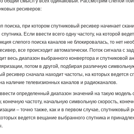
но общий смысл у всех одинаковый. Рассмотрим слепой поис
иковых ресиверов:
п поиска, при котором спутниковый ресивер начинает скани
 спутника. Если ввести всего одну частоту, на которой веде
кция слепого поиска каналов не блокировалась, то нет нео
есивер, все происходит автоматически. Поток сигнала с зад
дит весь диапазон выбранного конвертора и спутниковой а
ляризации, потом в другой, подбирая различную символьную
ый ресивер сначала находит частоты, на которых ведется с
 на наличие телевизионных каналов и радиоканалов.
 ввести определенный диапазон значений на такую модель 
у, конечную частоту, начальную символьную скорость, коне
изации – точно также, как и в первом случае, спутниковый
 которых ведется вещание выбранного спутника и принадл
ы.