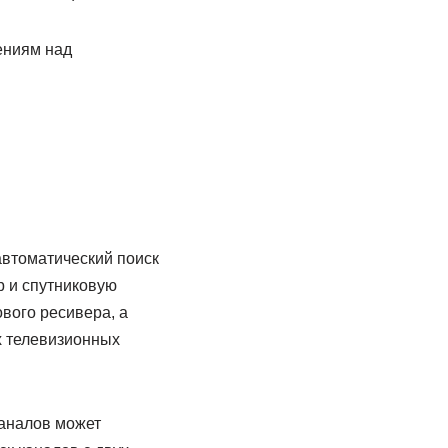
ениям над
автоматический поиск
р и спутниковую
вого ресивера, а
х телевизионных
каналов может