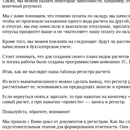
Также, мы можем указать некоторые зависимости, например, о
конечный результат.
Мы с вами понимаем, что помимо оплаты по окладу, мы начисл
чтобы не произошло наложения одного вида расчета на другой,
в отпуске, мы ему начислили и выплатили отпускные, зарплату 
отпуска приоритет выше и он «вытесняет» нашу оплату по окла
Кроме того, мы можем повлиять на следующее: будут ли рассч
начисления в бухгалтерском учете.
Стоит понимать, что для создания своего плана видов расчетов
и логика работы были созданы программистами компании 1С. В
Итак, как же выглядит наша таблица регистра расчета
Из всего вышенаписанного можно сделать вывод, что регистр р
рассчитывает ее, основываясь на предыдущих записях и привяз
Если вернуться опять к зарплате, то при нажатии на кнопочку 
самый расчет, а при нажатии «провести» — запись в регистр.
Пожалуйста, обратите, внимание!
Мы прошли с Вами цикл от документов к регистрам. Как бы сл
подготовительным этапом для формирования отчетности. Они 