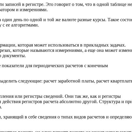
 записей в регистре. Это говорит о том, что в одной таблице н
ратором и измерениями.
 один день по одной и той же валюте разные курсы. Такое состо
у с ее алгоритмами.
мации, которая может использоваться в прикладных задачах.
резах, которые называются измерениями, а еще она может измен
о документы.
е показатели для периодических расчетов с конечным
ыделить следующие: расчет заработной платы, расчет квартплат
пления или регистры сведений. Они так же, как и регистры
 действия регистров расчета абсолютно другой. Структура и п
.
 хранящий в себе сведения о типах видов расчетов и определя