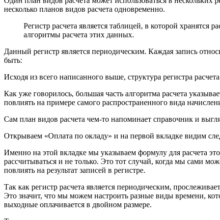
Один план видов расчета может использоваться в нескольких ре
несколько планов видов расчета одновременно.
Регистр расчета является таблицей, в которой хранятся р
алгоритмы расчета этих данных.
Данный регистр является периодическим. Каждая запись относ
быть:
Исходя из всего написанного выше, структура регистра расчет
Как уже говорилось, большая часть алгоритма расчета указывае
повлиять на примере самого распространенного вида начислен
Сам план видов расчета чем-то напоминает справочник и выгл
Открываем «Оплата по окладу» и на первой вкладке видим сл
Именно на этой вкладке мы указываем формулу для расчета это
рассчитываться и не только. Это тот случай, когда мы сами мо
повлиять на результат записей в регистре.
Так как регистр расчета является периодическим, прослеживаетс
Это значит, что мы можем настроить разные виды времени, кото
выходные оплачивается в двойном размере.