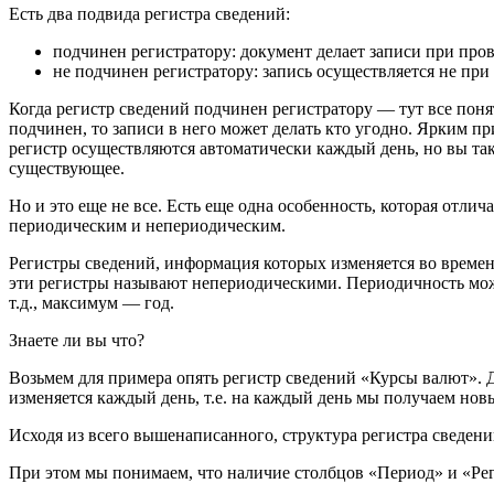
Есть два подвида регистра сведений:
подчинен регистратору: документ делает записи при про
не подчинен регистратору: запись осуществляется не при
Когда регистр сведений подчинен регистратору — тут все понят
подчинен, то записи в него может делать кто угодно. Ярким п
регистр осуществляются автоматически каждый день, но вы так
существующее.
Но и это еще не все. Есть еще одна особенность, которая отлич
периодическим и непериодическим.
Регистры сведений, информация которых изменяется во време
эти регистры называют непериодическими. Периодичность може
т.д., максимум — год.
Знаете ли вы что?
Возьмем для примера опять регистр сведений «Курсы валют». 
изменяется каждый день, т.е. на каждый день мы получаем нов
Исходя из всего вышенаписанного, структура регистра сведен
При этом мы понимаем, что наличие столбцов «Период» и «Реги