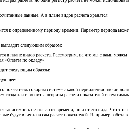
гистрах расчета, но один регистр расчета не может использоват
ассчитанные данные. А в плане видов расчета хранятся
ится к определенному периоду времени. Параметр периода може
а выглядит следующим образом:
тся в плане видов расчета. Рассмотрим, на что мы с вами можем
ия «Оплата по окладу».
ядит следующим образом:
едующее:
го показателя, говорим системе с какой периодичностью он дол
жем создать и изменить алгоритм расчета показателей и тем самы
я зависимость не только от времени, но и от его вида. Что это з
рые будут влиять на сам расчет показателей. Например работа в