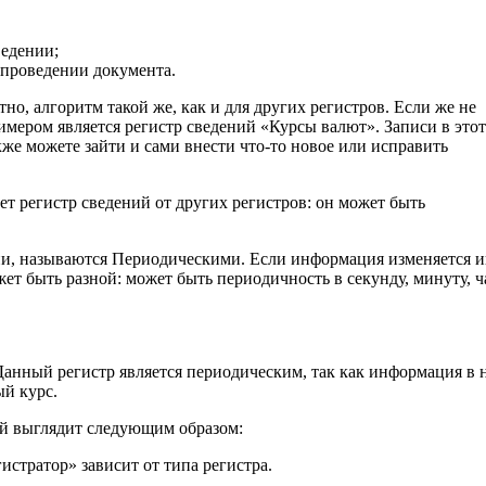
ведении;
 проведении документа.
но, алгоритм такой же, как и для других регистров. Если же не
римером является регистр сведений «Курсы валют». Записи в этот
же можете зайти и сами внести что-то новое или исправить
ает регистр сведений от других регистров: он может быть
ни, называются Периодическими. Если информация изменяется и
т быть разной: может быть периодичность в секунду, минуту, ч
Данный регистр является периодическим, так как информация в 
ый курс.
ий выглядит следующим образом:
стратор» зависит от типа регистра.