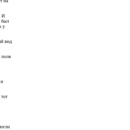
т на
. И
о был
к у
ый вид
, поля
 и
 тот
могли