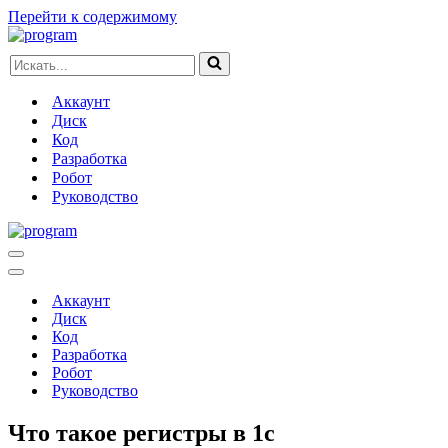
Перейти к содержимому
Искать...
Аккаунт
Диск
Код
Разработка
Робот
Руководство
Меню
навигации
Меню
навигации
Аккаунт
Диск
Код
Разработка
Робот
Руководство
Что такое регистры в 1с