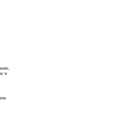
наче,
ас и
нем