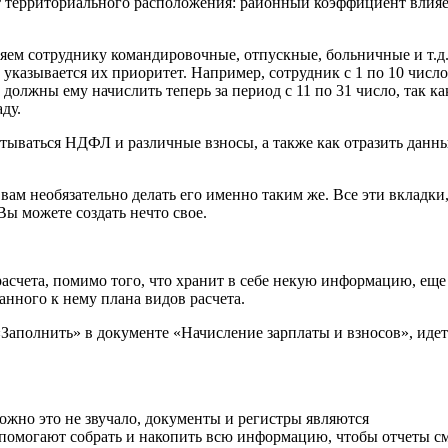
т территориального расположения: районный коэффициент влияе
яем сотруднику командировочные, отпускные, больничные и т.д
 указывается их приоритет. Например, сотрудник с 1 по 10 числ
должны ему начислить теперь за период с 11 по 31 число, так ка
ду.
итываться НДФЛ и различные взносы, а также как отразить данн
 вам необязательно делать его именно таким же. Все эти вкладки
ы можете создать нечто свое.
асчета, помимо того, что хранит в себе некую информацию, еще
анного к нему плана видов расчета.
«Заполнить» в документе «Начисление зарплаты и взносов», идет
ожно это не звучало, документы и регистры являются
помогают собрать и накопить всю информацию, чтобы отчеты с