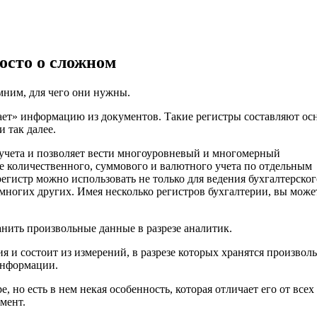
росто о сложном
мним, для чего они нужны.
ает» информацию из документов. Такие регистры составляют ос
и так далее.
о учета и позволяет вести многоуровневый и многомерный
ие количественного, суммового и валютного учета по отдельным
 регистр можно использовать не только для ведения бухгалтерског
 многих других. Имея несколько регистров бухгалтерии, вы може
анить произвольные данные в разрезе аналитик.
я и состоит из измерений, в разрезе которых хранятся произвол
информации.
, но есть в нем некая особенность, которая отличает его от всех
мент.