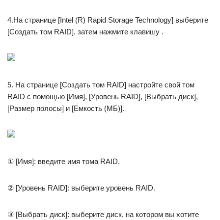
4.На странице [Intel (R) Rapid Storage Technology] выберите
[Создать том RAID], затем нажмите клавишу .
5. На странице [Создать том RAID] настройте свой том
RAID с помощью [Имя], [Уровень RAID], [Выбрать диск],
[Размер полосы] и [Емкость (МБ)].
① [Имя]: введите имя тома RAID.
② [Уровень RAID]: выберите уровень RAID.
③ [Выбрать диск]: выберите диск, на котором вы хотите