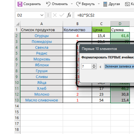
Вариант
«Выше среднего»
или
«Ниже среднего»
не
имеет дополнительных настроек, поскольку среднее
число из диапазона определяется автоматически. Вам
остается выбрать только стиль форматирования.