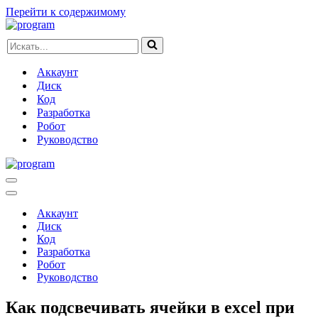
Перейти к содержимому
Искать...
Аккаунт
Диск
Код
Разработка
Робот
Руководство
Меню
навигации
Меню
навигации
Аккаунт
Диск
Код
Разработка
Робот
Руководство
Как подсвечивать ячейки в excel при