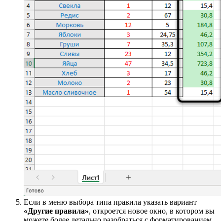
С этим правилом все понятно – оно выделяет только
конкретные ячейки из списка, попадающие под заданное
пользователем условие. Удобно, когда нужно найти в
диапазоне определенные числа, дату или текст.
Комьюнити теперь в Телеграм
Подпишитесь и будьте в курсе последних IT-новостей
Правила отбора первых и последних значений
Все числа в выбранном диапазоне ячеек имеют
последовательность по возрастанию, которая и используется
при выборе правила отбора первых и последних значений.
Так, вы можете подсвечивать только самые большие или
маленькие числа, те, которые выше либо ниже среднего, или
попадающие под 10%.
Для этого в том же меню условного форматирования