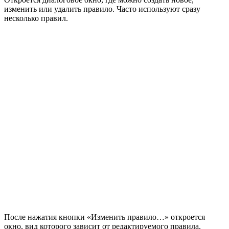
После нажатия кнопки «Изменить правило…» откроется
окно, вид которого зависит от редактируемого правила.
Здесь также есть куча настроек, но мы их пока опустим. В
целом там все интуитивно понятно. Нужно только
поэкспериментировать. Практика – лучший учитель.
Если какое-то правило условного форматирования нужно
удалить, то после выделения диапазона следует выбрать
команду удаления.
Условное форматирование – это три шага вперед на пути к
профессиональному использованию Excel. Поэтому
рекомендую незамедлительно внедрить в практику.
Хочется только напомнить, что при использовании любого
форматирования очень важно не переусердствовать. Всегда
нужно помнить о главной цели: облегчение восприятия
информации и привлечение внимания к наиболее важным
местам. Например, формат ниже – это неправильно.