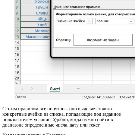
Хоть правила и называются
«Первые 10…»
,
«Последние 10…»
, количество ячеек для
форматирования вы выбираете самостоятельно,