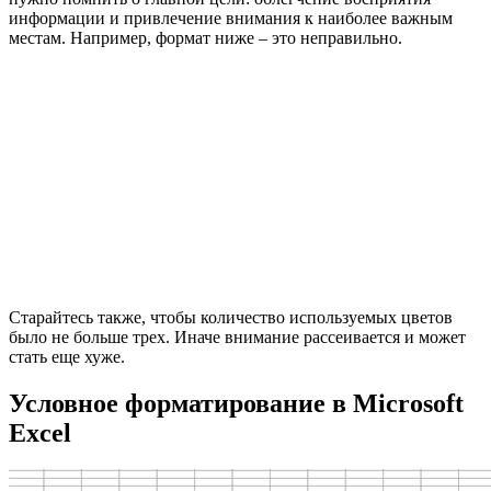
«Правила выделения ячеек»
отвечают за выделение только
тех ячеек, которые соответствуют условию. Условие выбирает
сам юзер, как и его диапазон.
Выделите группу ячеек, к которой хотите применить
правило, разверните меню
«Условное
форматирование»
и наведите курсор на
«Правила
выделения ячеек»
. Названия всех правил
соответствуют их действию. Например, при выборе
«Больше»
правило затронет только те клетки, значение
в которых будет больше указанного. Точно так же
работают и остальные варианты.