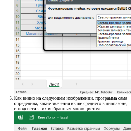
Применяйте данные типы правил, когда нужно выделить
максимальные значения в диапазоне, минимальные или
только те, которые превышают среднее число. При
финансовых операциях или при учете склада такой стиль
условного форматирования будет особенно полезен.
Гистограммы
Рассмотрим следующее правило под названием
«Гистограммы»
. Оно имеет два разных типа,
обеспечивающих градиентную или сплошную заливку.
Гистограммы появятся на всех ячейках, но их размер
напрямую будет зависеть от величины значения в диапазоне.
Наведите курсор на правило
«Гистограммы»
и
выберите подходящий тип оформления. По умолчанию
предлагается 12 вариантов.