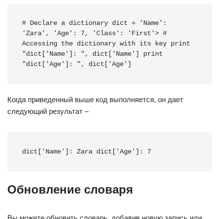
# Declare a dictionary
dict
=
'Name'
:
'Zara'
,
'Age'
:
7
,
'Class'
:
'First'
>
# 
Accessing the dictionary with its key
print
"dict['Name']: "
,
dict
[
'Name'
]
print
"dict['Age']: "
,
dict
[
'Age'
]
Когда приведенный выше код выполняется, он дает
следующий результат –
dict['Name']: Zara dict['Age']: 7
Обновление словаря
Вы можете обновить словарь, добавив новую запись или