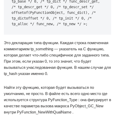
tp_base */
0
,
/* tp_dict */
func_descr_get
,
/* tp_descr_get */
0
,
/* tp_descr_set */
offsetof
(
PyFunctionObject
,
func_dict
),
/* 
tp_dictoffset */
0
,
/* tp_init */
0
,
/* 
tp_alloc */
func_new
,
/* tp_new */
>;
Это декларация типа функции. Каждая строка помеченная
комментарием tp_something — указатель на C функцию,
которая делает что-либо специфичное для заданного типа.
При этом, если указан 0, то это значит, что будет
вызываться унаследованная функция. В нашем случае для
tp_hash указан именно 0.
Найти эту функцию, которая будет вызываться по
умолчанию, не просто. В файле есть всего одно место где
используется структура PyFunction_Type : она фигурирует в
качестве параметра вызова макроса PyObject_GC_New
внутри PyFunction_NewWithQualName .