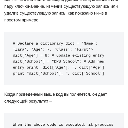
пару ключ-значение, изменив существующую запись или
удалив существующую запись, как показано ниже в
простом примере –
# Declare a dictionary
dict
=
'Name'
:
'Zara'
,
'Age'
:
7
,
'Class'
:
'First'
>
dict
[
'Age'
]
=
8
;
# update existing entry
dict
[
'School'
]
=
"DPS School"
;
# Add new 
entry
print
"dict['Age']: "
,
dict
[
'Age'
]
print
"dict['School']: "
,
dict
[
'School'
]
Когда приведенный выше код выполняется, он дает
следующий результат –
When the above code is executed, it produces 