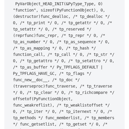
PyVarObject_HEAD_INIT
(
&
PyType_Type
,
0
)
"function"
,
sizeof
(
PyFunctionObject
),
0
,
(
destructor
)
func_dealloc
,
/* tp_dealloc */
0
,
/* tp_print */
0
,
/* tp_getattr */
0
,
/* 
tp_setattr */
0
,
/* tp_reserved */
(
reprfunc
)
func_repr
,
/* tp_repr */
0
,
/* 
tp_as_number */
0
,
/* tp_as_sequence */
0
,
/* tp_as_mapping */
0
,
/* tp_hash */
function_call
,
/* tp_call */
0
,
/* tp_str */
0
,
/* tp_getattro */
0
,
/* tp_setattro */
0
,
/* tp_as_buffer */
Py_TPFLAGS_DEFAULT
|
Py_TPFLAGS_HAVE_GC
,
/* tp_flags */
func_new__doc__
,
/* tp_doc */
(
traverseproc
)
func_traverse
,
/* tp_traverse 
*/
0
,
/* tp_clear */
0
,
/* tp_richcompare */
offsetof
(
PyFunctionObject
,
func_weakreflist
),
/* tp_weaklistoffset */
0
,
/* tp_iter */
0
,
/* tp_iternext */
0
,
/* 
tp_methods */
func_memberlist
,
/* tp_members 
*/
func_getsetlist
,
/* tp_getset */
0
,
/* 