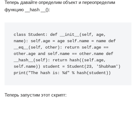
Теперь давайте определим объект и переопределим
функцию __hash __():
class Student: def __init__(self, age, 
name): self.age = age self.name = name def 
__eq__(self, other): return self.age == 
other.age and self.name == other.name def 
__hash__(self): return hash((self.age, 
self.name)) student = Student(23, 'Shubham') 
print("The hash is: %d" % hash(student))
Теперь запустим этот скрипт: