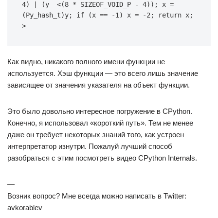
4
)
|
(
y
 <
(
8
*
SIZEOF_VOID_P
-
4
));
x
=
(
Py_hash_t
)
y
;
if
(
x
==
-1
)
x
=
-2
;
return
x
;
>
Как видно, никакого полного имени функции не
используется. Хэш функции — это всего лишь значение
зависящее от значения указателя на объект функции.
Это было довольно интересное погружение в CPython.
Конечно, я использовал «короткий путь». Тем не менее
даже он требует некоторых знаний того, как устроен
интерпретатор изнутри. Пожалуй лучший способ
разобраться с этим посмотреть видео CPython Internals.
—
Возник вопрос? Мне всегда можно написать в Twitter:
avkorablev