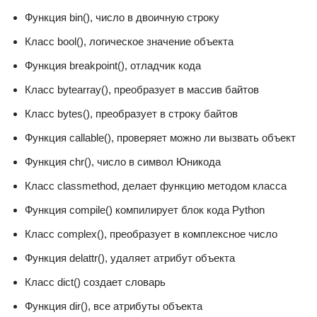
Функция bin(), число в двоичную строку
Класс bool(), логическое значение объекта
Функция breakpoint(), отладчик кода
Класс bytearray(), преобразует в массив байтов
Класс bytes(), преобразует в строку байтов
Функция callable(), проверяет можно ли вызвать объект
Функция chr(), число в символ Юникода
Класс classmethod, делает функцию методом класса
Функция compile() компилирует блок кода Python
Класс complex(), преобразует в комплексное число
Функция delattr(), удаляет атрибут объекта
Класс dict() создает словарь
Функция dir(), все атрибуты объекта