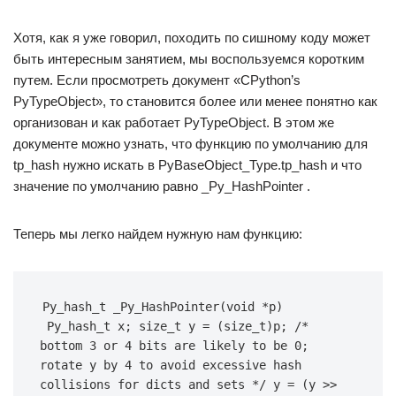
Хотя, как я уже говорил, походить по сишному коду может
быть интересным занятием, мы воспользуемся коротким
путем. Если просмотреть документ «CPython’s
PyTypeObject», то становится более или менее понятно как
организован и как работает PyTypeObject. В этом же
документе можно узнать, что функцию по умолчанию для
tp_hash нужно искать в PyBaseObject_Type.tp_hash и что
значение по умолчанию равно _Py_HashPointer .
Теперь мы легко найдем нужную нам функцию:
Py_hash_t
_Py_HashPointer
(
void
*
p
)
Py_hash_t
x
;
size_t
y
=
(
size_t
)
p
;
/* 
bottom 3 or 4 bits are likely to be 0; 
rotate y by 4 to avoid
excessive hash 
collisions for dicts and sets */
y
=
(
y
>>