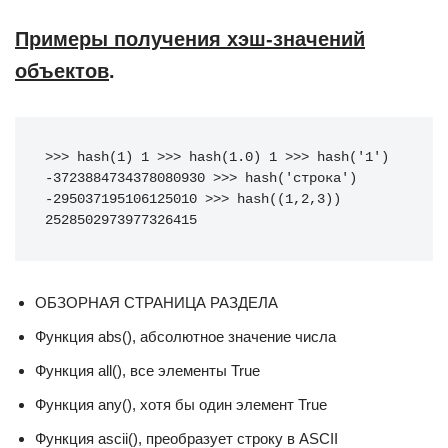
Примеры получения хэш-значений
объектов
.
>>>
hash
(
1
)
1
>>>
hash
(
1.0
)
1
>>>
hash
(
'1'
)
-
3723884734378080930
>>>
hash
(
'строка'
)
-
295037195106125010
>>>
hash
((
1
,
2
,
3
))
2528502973977326415
ОБЗОРНАЯ СТРАНИЦА РАЗДЕЛА
Функция abs(), абсолютное значение числа
Функция all(), все элементы True
Функция any(), хотя бы один элемент True
Функция ascii(), преобразует строку в ASCII