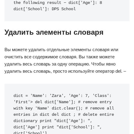
the following result − dict['Age']: 8 
dict['School']: DPS School
Удалить элементы словаря
Вы можете удалить отдельные элементы словаря или
очистить все содержимое словаря. Вы также можете
удалить весь словарь за одну операцию. Чтобы явно
удалить весь словарь, просто используйте оператор del. –
dict
=
'Name'
:
'Zara'
,
'Age'
:
7
,
'Class'
:
'First'
>
del
dict
[
'Name'
];
# remove entry 
with key 'Name'
dict
.
clear
();
# remove all 
entries in dict
del
dict
;
# delete entire 
dictionary
print
"dict['Age']: "
,
dict
[
'Age'
]
print
"dict['School']: "
,
dict
[
'School'
]