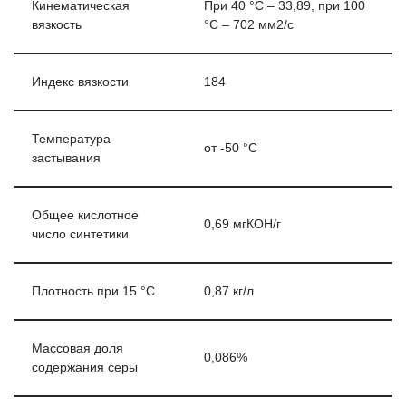
Кинематическая
При 40 °С – 33,89, при 100
вязкость
°С – 702 мм2/с
Индекс вязкости
184
Температура
от -50 °С
застывания
Общее кислотное
0,69 мгКОН/г
число синтетики
Плотность при 15 °С
0,87 кг/л
Массовая доля
0,086%
содержания серы