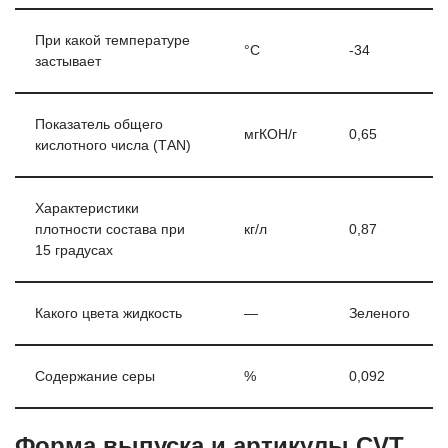
При какой температуре
°С
-34
застывает
Показатель общего
мгКОН/г
0,65
кислотного числа (ТАN)
Характеристики
плотности состава при
кг/л
0,87
15 градусах
Какого цвета жидкость
—
Зеленого
Содержание серы
%
0,092
Форма выпуска и артикулы CVT