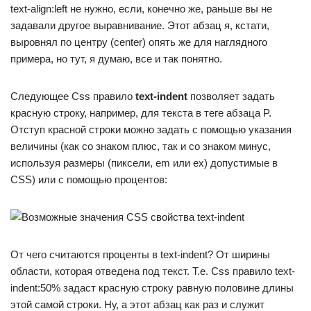
text-align:left не нужно, если, конечно же, раньше вы не
задавали другое выравнивание. Этот абзац я, кстати,
выровнял по центру (center) опять же для наглядного
примера, но тут, я думаю, все и так понятно.
Следующее Css правило
text-indent
позволяет задать
красную строку, например, для текста в теге абзаца P.
Отступ красной строки можно задать с помощью указания
величины (как со знаком плюс, так и со знаком минус,
используя размеры (пиксели, em или ex) допустимые в
CSS) или с помощью процентов:
От чего считаются проценты в text-indent? От ширины
области, которая отведена под текст. Т.е. Css правило text-
indent:50% задаст красную строку равную половине длины
этой самой строки. Ну, а этот абзац как раз и служит