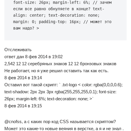
font-size: 26px; margin-left: 6%; // зачем 
если все равно обнуляете в конце? text-
align: center; text-decoration: none; 
margin: 0; padding-top: 16px; // может это 
вам надо? >
Отслеживать
ответ дан 8 фев 2014 в 19:02
2,542 12 12 серебряных знаков 12 12 бронзовых знаков
Не работает, но я уже решил оставить так как есть.
8 фев 2014 в 19:14
Оставил вот такой скрипт: ` .txt-logo < color: rgba(0,0,0,0.6);
text-shadow: 2px 2px 3px rgba(255,255,255,0.1); font-size:
26px; margin-left: 6%; text-decoration: none; >`
8 фев 2014 в 19:15
@cnofss, а с каких пор код CSS называется скриптом?
Может это какие-то новые веяния в верстке, а я и не знал .