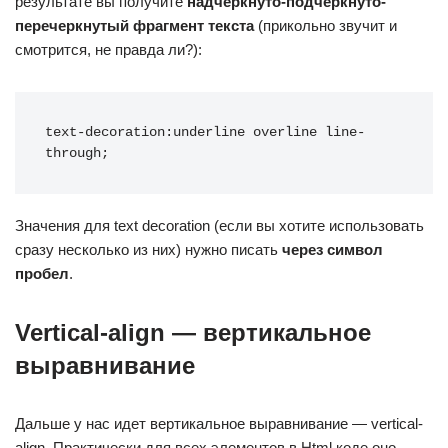
результате вы получите
надчеркнуто-подчеркнуто-
перечеркнутый фрагмент текста
(прикольно звучит и
смотрится, не правда ли?):
text-decoration:underline overline line-
through;
Значения для text decoration (если вы хотите использовать
сразу несколько из них) нужно писать
через символ
пробел
.
Vertical-align — вертикальное
выравнивание
Дальше у нас идет вертикальное выравнивание — vertical-
align. Практически для всех элементов в Html коде оно