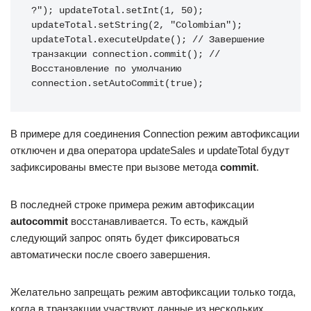
?"); updateTotal.setInt(1, 50); 
updateTotal.setString(2, "Colombian"); 
updateTotal.executeUpdate(); // Завершение 
транзакции connection.commit(); // 
Восстановление по умолчанию 
connection.setAutoCommit(true);
В примере для соединения Connection режим автофиксации
отключен и два оператора updateSales и updateTotal будут
зафиксированы вместе при вызове метода
commit
.
В последней строке примера режим автофиксации
autocommit
восстанавливается. То есть, каждый
следующий запрос опять будет фиксироваться
автоматически после своего завершения.
Желательно запрещать режим автофиксации только тогда,
когда в транзакции участвуют данные из нескольких