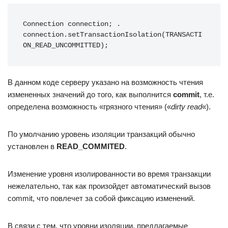
Connection connection; . 
connection.setTransactionIsolation(TRANSACTI
ON_READ_UNCOMMITTED);
В данном коде серверу указано на возможность чтения
измененных значений до того, как выполнится
commit
, т.е.
определена возможность «грязного чтения» («
dirty read
«).
По умолчанию уровень изоляции транзакций обычно
установлен в
READ_COMMITED
.
Изменение уровня изолированности во время транзакции
нежелательно, так как произойдет автоматический вызов
commit, что повлечет за собой фиксацию изменений.
В связи с тем, что уровни изоляции, предлагаемые