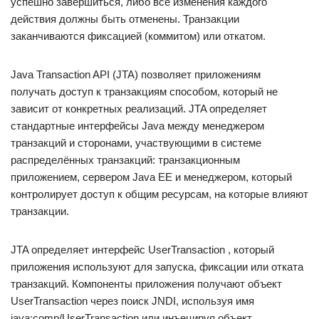
успешно завершиться, либо все изменения каждого
действия должны быть отменены. Транзакции
заканчиваются фиксацией (коммитом) или откатом.
Java Transaction API (JTA) позволяет приложениям
получать доступ к транзакциям способом, который не
зависит от конкретных реализаций. JTA определяет
стандартные интерфейсы Java между менеджером
транзакций и сторонами, участвующими в системе
распределённых транзакций: транзакционным
приложением, сервером Java EE и менеджером, который
контролирует доступ к общим ресурсам, на которые влияют
транзакции.
JTA определяет интерфейс UserTransaction , который
приложения используют для запуска, фиксации или отката
транзакций. Компоненты приложения получают объект
UserTransaction через поиск JNDI, используя имя
java:comp/UserTransaction или инъецируя объект