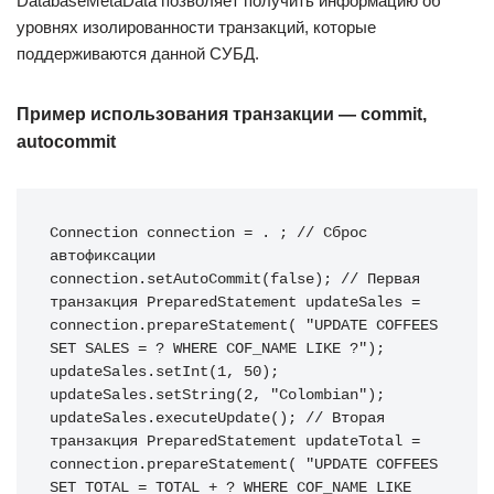
DatabaseMetaData позволяет получить информацию об
уровнях изолированности транзакций, которые
поддерживаются данной СУБД.
Пример использования транзакции — commit,
autocommit
Connection connection = . ; // Сброс 
автофиксации 
connection.setAutoCommit(false); // Первая 
транзакция PreparedStatement updateSales = 
connection.prepareStatement( "UPDATE COFFEES 
SET SALES = ? WHERE COF_NAME LIKE ?"); 
updateSales.setInt(1, 50); 
updateSales.setString(2, "Colombian"); 
updateSales.executeUpdate(); // Вторая 
транзакция PreparedStatement updateTotal = 
connection.prepareStatement( "UPDATE COFFEES 
SET TOTAL = TOTAL + ? WHERE COF_NAME LIKE 