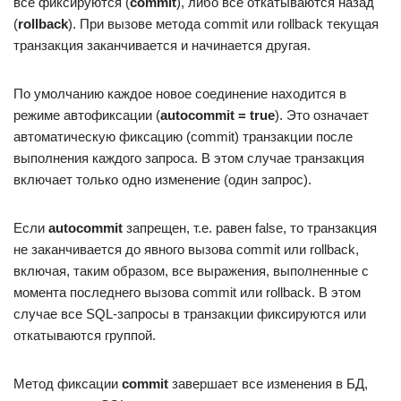
все фиксируются (
commit
), либо все откатываются назад
(
rollback
). При вызове метода commit или rollback текущая
транзакция заканчивается и начинается другая.
По умолчанию каждое новое соединение находится в
режиме автофиксации (
autocommit = true
). Это означает
автоматическую фиксацию (commit) транзакции после
выполнения каждого запроса. В этом случае транзакция
включает только одно изменение (один запрос).
Если
autocommit
запрещен, т.е. равен false, то транзакция
не заканчивается до явного вызова commit или rollback,
включая, таким образом, все выражения, выполненные с
момента последнего вызова commit или rollback. В этом
случае все SQL-запросы в транзакции фиксируются или
откатываются группой.
Метод фиксации
commit
завершает все изменения в БД,