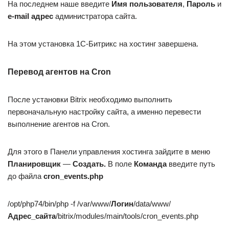
На последнем наше введите
Имя пользователя
,
Пароль
и
e-mail адрес
администратора сайта.
На этом установка 1С-Битрикс на хостинг завершена.
Перевод агентов на Cron
После установки Bitrix необходимо выполнить
первоначальную настройку сайта, а именно перевести
выполнение агентов на Cron.
Для этого в Панели управления хостинга зайдите в меню
Планировщик
—
Создать.
В поле
Команда
введите путь
до файла
cron_events.php
/opt/php74/bin/php -f /var/www/
Логин
/data/www/
Адрес_сайта
/bitrix/modules/main/tools/cron_events.php