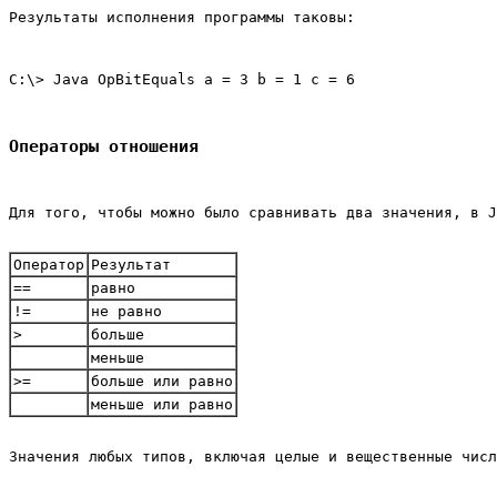
Результаты исполнения программы таковы:
С:\> Java OpBitEquals а = 3 b = 1 с = 6
Операторы отношения
Для того, чтобы можно было сравнивать два значения, в J
Оператор
Результат
==
равно
!=
не равно
>
больше
меньше
>=
больше или равно
меньше или равно
Значения любых типов, включая целые и вещественные числ