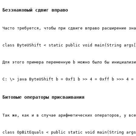
Беззнаковый сдвиг вправо
Часто требуется, чтобы при сдвиге вправо расширение зна
class ByteUShift < static public void main(String args
Для этого примера переменную b можно было бы инициализ
С: \> java ByteUShift b = 0xf1 b >> 4 = 0xff b >>> 4 = 
Битовые операторы присваивания
Так же, как и в случае арифметических операторов, у все
class OpBitEquals < public static void main(String args