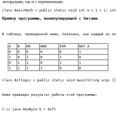
литералами, так и с переменными.
class BasicMath < public static void int a = 1 + 1; int
Пример программы, манипулирующей с битами
В таблице, приведенной ниже, показано, как каждый из оп
А
В
OR
AND
XOR
NOT A
0
0
0
0
0
1
1
0
1
0
1
0
0
1
1
0
1
1
1
1
1
1
0
0
class Bitlogic < public static void main(String args [
Ниже приведен результат работы этой программы:
С:\> java HexByte b = 0xf1