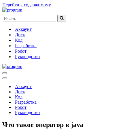
Перейти к содержимому
Искать...
Аккаунт
Диск
Код
Разработка
Робот
Руководство
Меню
навигации
Меню
навигации
Аккаунт
Диск
Код
Разработка
Робот
Руководство
Что такое оператор в java