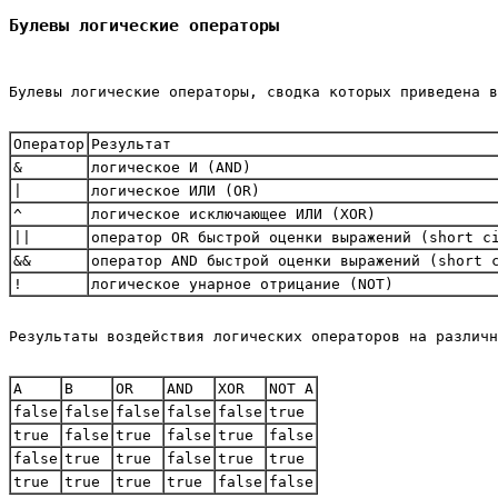
Булевы логические операторы
Булевы логические операторы, сводка которых приведена в
Оператор
Результат
&
логическое И (AND)
|
логическое ИЛИ (OR)
^
логическое исключающее ИЛИ (XOR)
||
оператор OR быстрой оценки выражений (short c
&&
оператор AND быстрой оценки выражений (short 
!
логическое унарное отрицание (NOT)
Результаты воздействия логических операторов на различ
А
В
OR
AND
XOR
NOT A
false
false
false
false
false
true
true
false
true
false
true
false
false
true
true
false
true
true
true
true
true
true
false
false