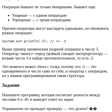
Операции бывают не только бинарными. Бывают еще:
Унарные — с одним операндом
Тернарные — с тремя операндами
Причем операторы могут выглядеть одинаково, но обозначать
разные операции:
System.out.println(-3); // => -3
Выше пример применения унарной операции к числу
3
.
Оператор «минус» перед тройкой говорит интерпретатору —
возьми число
3
и найди противоположное, то есть
-3
.
Это немного может сбить с толку, потому что
-3
— это
одновременно и число само по себе, и оператор с операндом,
но у языков программирования такая структура.
Задание
Напишите программу, которая посчитает разность между
числами 6 и -81 и выведет ответ на экран.
Упражнение не проходит проверку — что делать? ��