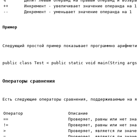
%
Делит левый операнд на правый операнд и возвра
++
Инкремент - увеличивает значение операнда на 1
--
Декремент - уменьшает значение операнда на 1
Пример
Следующий простой пример показывает программно арифмети
public class Test < public static void main(String args
Операторы сравнения
Есть следующие операторы сравнения, поддерживаемые на я
Оператор
Описание
==
Проверяет, равны или нет зна
!=
Проверяет, равны или нет зна
>
Проверяет, является ли значе
=
Проверяет, является ли значе