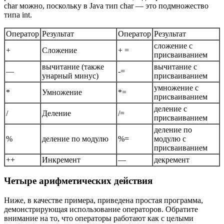
char можно, поскольку в Java тип char — это подмножество
типа int.
Оператор
Результат
Оператор
Результат
сложение с
+
Сложение
+ =
присваиванием
вычитание (также
вычитание с
—
-=
унарный минус)
присваиванием
умножение с
*
Умножение
*=
присваиванием
деление с
/
Деление
/=
присваиванием
деление по
%
деление по модулю
%=
модулю с
присваиванием
++
Инкремент
—
декремент
Четыре арифметических действия
Ниже, в качестве примера, приведена простая программа,
демонстрирующая использование операторов. Обратите
внимание на то, что операторы работают как с целыми