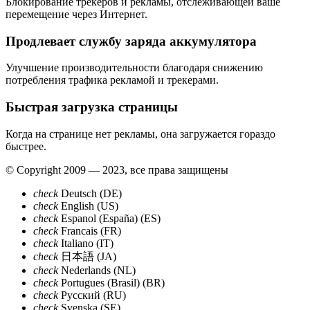
Блокирование трекеров и рекламы, отслеживающей ваше
перемещение через Интернет.
Продлевает службу заряда аккумулятора
Улучшение производительности благодаря снижению
потребления трафика рекламой и трекерами.
Быстрая загрузка страницы
Когда на странице нет рекламы, она загружается гораздо
быстрее.
© Copyright 2009 — 2023, все права защищены
check
Deutsch (DE)
check
English (US)
check
Espanol (España) (ES)
check
Francais (FR)
check
Italiano (IT)
check
日本語 (JA)
check
Nederlands (NL)
check
Portugues (Brasil) (BR)
check
Pусский (RU)
check
Svenska (SE)