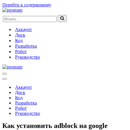
Перейти к содержимому
Искать...
Аккаунт
Диск
Код
Разработка
Робот
Руководство
Меню
навигации
Меню
навигации
Аккаунт
Диск
Код
Разработка
Робот
Руководство
Как установить adblock на google