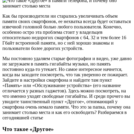
относительно недорогих смартфонов с 64, 32 и тем более 16
Гбайт встроенной памяти, но с ней хорошо знакомы и
пользователи более дорогих устройств.
Мы постоянно удаляем старые фотографии и видео, уже давно
не загружаем в память гигабайты музыки, но память
постоянно куда-то утекает. Но самое интересное начнется,
когда вы заходите посмотреть, что так уверенно ее пожирает.
Зайдите в настройки смартфона и найдите там пункт
«Память» или «Обслуживание устройства» (его название
отличается у разных гаджетов). Здесь можно посмотреть, на
что именно уходят свободные гигабайты. И среди прочего вы
увидите таинственный пункт «Другое», отнимающий у
смартфона очень немало памяти. Что это за папка, почему она
занимает столько места и как его освободить? Разбираемся в
сегодняшней статье
Что такое «Другое»
Начнем с того, что «Другое» — это вовсе не папка, как
думают многие пользователи. На самом деле этим флагом
помечаются временные файлы, кэш приложений и их логи,
установочные файлы и все данные, которые система не может
идентифицировать. Иными словами, если вы попытаетесь