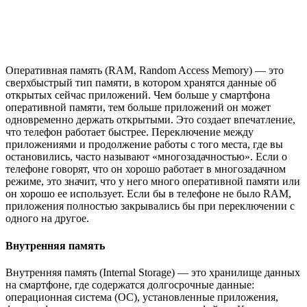
сверхбыстрый тип памяти, в котором хранятся данные об
открытых сейчас приложений. Чем больше у смартфона
оперативной памяти, тем больше приложений он может
одновременно держать открытыми. Это создает впечатление,
что телефон работает быстрее. Переключение между
приложениями и продолжение работы с того места, где вы
остановились, часто называют «многозадачностью». Если о
телефоне говорят, что он хорошо работает в многозадачном
режиме, это значит, что у него много оперативной памяти или
он хорошо ее использует. Если бы в телефоне не было RAM,
приложения полностью закрывались бы при переключении с
одного на другое.
Внутренняя память
Внутренняя память (Internal Storage) — это хранилище данных
на смартфоне, где содержатся долгосрочные данные:
операционная система (ОС), установленные приложения,
фотографии, видео, документы и прочие файлы. Как правило,
внутренняя память рассчитана на 32, 64, 128 Гб, однако на
новых iPhone она доходит до 1 Тб. Так, например, 1 минута
видео в формате 4К занимает 300 Мб памяти, а в формате Full
HD — примерно 100 Мб. Среднее фото на современный
смартфон занимает примерно 5 Мб памяти, то есть 1 Гб будет