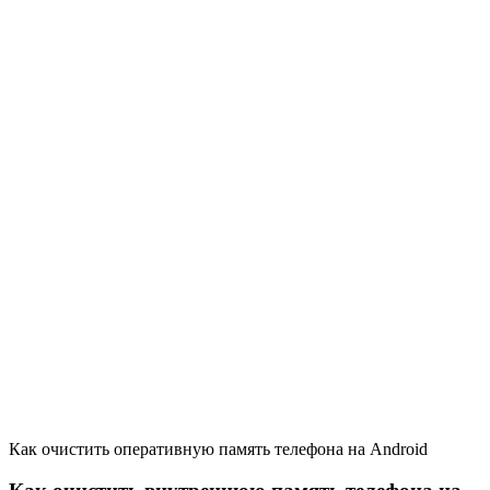
Как очистить оперативную память телефона на Android
Как очистить внутреннюю память телефона на
iOS
Прежде чем решить, как именно освободить место в памяти
телефона, нужно понять, какая категория данных занимает
основное место. Это показано в разделе «Настройки» →