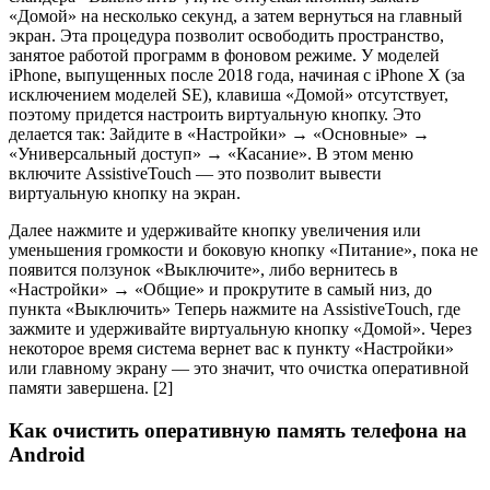
делается так: Зайдите в «Настройки» → «Основные» →
«Универсальный доступ» → «Касание». В этом меню
включите AssistiveTouch — это позволит вывести
виртуальную кнопку на экран.
Далее нажмите и удерживайте кнопку увеличения или
уменьшения громкости и боковую кнопку «Питание», пока не
появится ползунок «Выключите», либо вернитесь в
«Настройки» → «Общие» и прокрутите в самый низ, до
пункта «Выключить» Теперь нажмите на AssistiveTouch, где
зажмите и удерживайте виртуальную кнопку «Домой». Через
некоторое время система вернет вас к пункту «Настройки»
или главному экрану — это значит, что очистка оперативной
памяти завершена. [2]
Как очистить оперативную память телефона на
Android
Откройте экран переключения приложений с помощью
специальной пиктограммы — в случае с Xiaomi это
квадрат слева внизу экрана.
Нажмите на «крестик» в открывшемся окне или
закройте приложения вручную свайпом влево или
вправо.