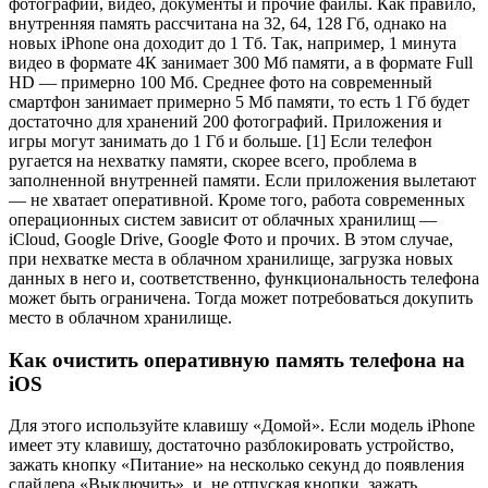
достаточно для хранений 200 фотографий. Приложения и
игры могут занимать до 1 Гб и больше. [1] Если телефон
ругается на нехватку памяти, скорее всего, проблема в
заполненной внутренней памяти. Если приложения вылетают
— не хватает оперативной. Кроме того, работа современных
операционных систем зависит от облачных хранилищ —
iCloud, Google Drive, Google Фото и прочих. В этом случае,
при нехватке места в облачном хранилище, загрузка новых
данных в него и, соответственно, функциональность телефона
может быть ограничена. Тогда может потребоваться докупить
место в облачном хранилище.
Как очистить оперативную память телефона на
iOS
Для этого используйте клавишу «Домой». Если модель iPhone
имеет эту клавишу, достаточно разблокировать устройство,
зажать кнопку «Питание» на несколько секунд до появления
слайдера «Выключить», и, не отпуская кнопки, зажать
«Домой» на несколько секунд, а затем вернуться на главный
экран. Эта процедура позволит освободить пространство,
занятое работой программ в фоновом режиме. У моделей
iPhone, выпущенных после 2018 года, начиная с iPhone X (за
исключением моделей SE), клавиша «Домой» отсутствует,
поэтому придется настроить виртуальную кнопку. Это