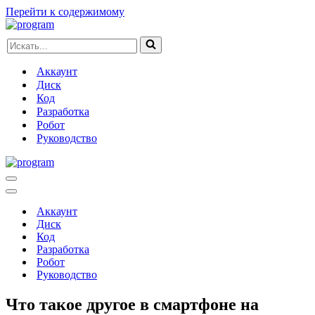
Перейти к содержимому
Искать...
Аккаунт
Диск
Код
Разработка
Робот
Руководство
Меню
навигации
Меню
навигации
Аккаунт
Диск
Код
Разработка
Робот
Руководство
Что такое другое в смартфоне на