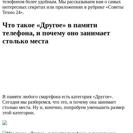
телефоном более удобным. Мы рассказываем вам о самых
интересных секретах или приложениях в рубрике «Советы
Техно 24».
Что такое «Другое» в памяти
телефона, и почему оно занимает
столько места
В памяти любого смартфона есть категория «Другое».
Сегодня мы разберемся, что это, и почему она занимает
столько места. Ну и, конечно, попробуем уменьшить размер
этой категории.
Как бы производители ни старались увеличивать объем
памяти своих смартфонов, ее нехватка всегда будет оставаться
извечной головной болью любого пользователя. Конечно,
особенно остро эта проблема стоит у владельцев