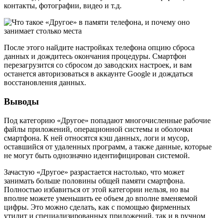
данных и дождитесь окончания процедуры. Смартфон
перезагрузится со сбросом до заводских настроек, и вам
останется авторизоваться в аккаунте Google и дождаться
восстановления данных.
Выводы
Под категорию «Другое» попадают многочисленные рабочие
файлы приложений, операционной системы и оболочки
смартфона. К ней относятся кэш данных, логи и мусор,
оставшийся от удаленных программ, а также данные, которые
не могут быть однозначно идентифицирован системой.
Зачастую «Другое» разрастается настолько, что может
занимать больше половины общей памяти смартфона.
Полностью избавиться от этой категории нельзя, но вы
вполне можете уменьшить ее объем до вполне вменяемой
цифры. Это можно сделать, как с помощью фирменных
утилит и специализированных приложений, так и в ручном
режиме. Имеет право на жизнь и кардинальный способ сброса
настроек смартфона до заводских.
Читайте также
Как освободить память на телефоне: лучшее для Android