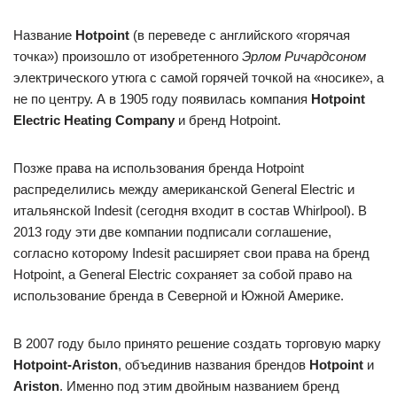
Название
Hotpoint
(в переведе с английского «горячая
точка») произошло от изобретенного
Эрлом Ричардсоном
электрического утюга с самой горячей точкой на «носике», а
не по центру. А в 1905 году появилась компания
Hotpoint
Electric Heating Company
и бренд Hotpoint.
Позже права на использования бренда Hotpoint
распределились между американской General Electric и
итальянской Indesit (сегодня входит в состав Whirlpool). В
2013 году эти две компании подписали соглашение,
согласно которому Indesit расширяет свои права на бренд
Hotpoint, а General Electric сохраняет за собой право на
использование бренда в Северной и Южной Америке.
В 2007 году было принято решение создать торговую марку
Hotpoint-Ariston
, объединив названия брендов
Hotpoint
и
Ariston
. Именно под этим двойным названием бренд