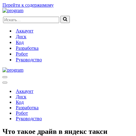
Перейти к содержимому
Искать...
Аккаунт
Диск
Код
Разработка
Робот
Руководство
Меню
навигации
Меню
навигации
Аккаунт
Диск
Код
Разработка
Робот
Руководство
Что такое драйв в яндекс такси