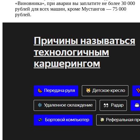
«Виновника», при аварии вы заплатите не более 30 000
рублей для всех машин, кроме Мустангов — 75 000
рублей.