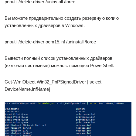
pnputil /delete-driver /uninstall /force
Вы можете предварительно создать резервную копию
установленных драйверов в Windows.
pnputil /delete-driver oem15.inf /uninstall /force
Вывести полный список установленных драйверов
(включая системные) можно с помощью PowerShell:
Get-WmiObject Win32_PnPSignedDriver | select
DeviceName,InfName|