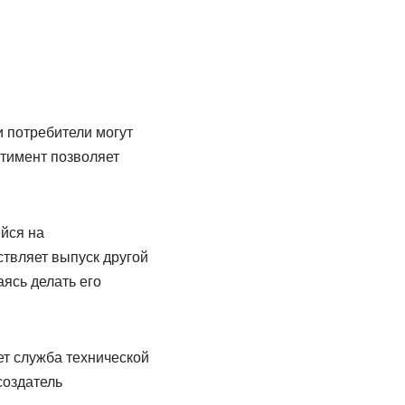
и потребители могут
тимент позволяет
йся на
ствляет выпуск другой
ясь делать его
т служба технической
создатель