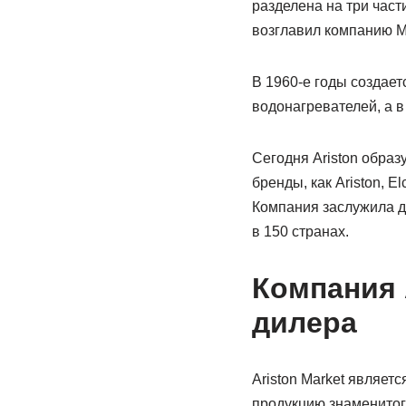
разделена на три час
возглавил компанию Me
В 1960-е годы создает
водонагревателей, а в
Сегодня Ariston образ
бренды, как Ariston, E
Компания заслужила д
в 150 странах.
Компания A
дилера
Ariston Market являет
продукцию знаменитого