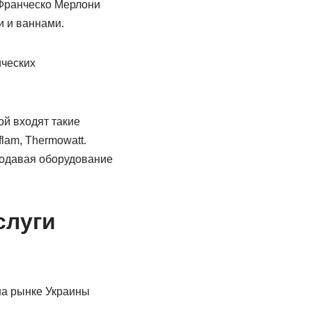
 Франческо Мерлони
и и ваннами.
ических
ой входят такие
flam, Thermowatt.
родавая оборудование
слуги
 на рынке Украины