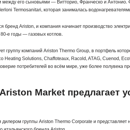
ти между его сыновьями — Витторио, Франческо и Антонио.
rloni Termosanitari, которая занималась водонагревателям
ся бренд Ariston, и компания начинает производство электр
 80-е годы — газовых котлов.
ует группу компаний Ariston Thermo Group, в портфель котор
lco Heating Solutions, Chaffoteaux, Racold, ATAG, Cuenod, Eco
оверие потребителей во всём мире, уже более полувека п
riston Market предлагает у
ся дилером группы Ariston Thermo Corporate и представляет
 итальянского бренда Ariston .