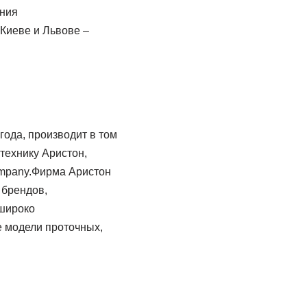
ания
 Киеве и Львове –
года, производит в том
технику Аристон,
Company.Фирма Аристон
 брендов,
 широко
е модели проточных,