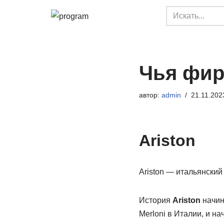
Перейти
к
содержимому
Чья фир
автор:
admin
21.11.202
Ariston
Ariston — итальянский
История
Ariston
начин
Merloni в Италии, и н